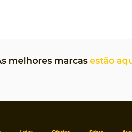
As melhores marcas 
estão aq
s
Lojas
Ofertas
Sobre
Ava