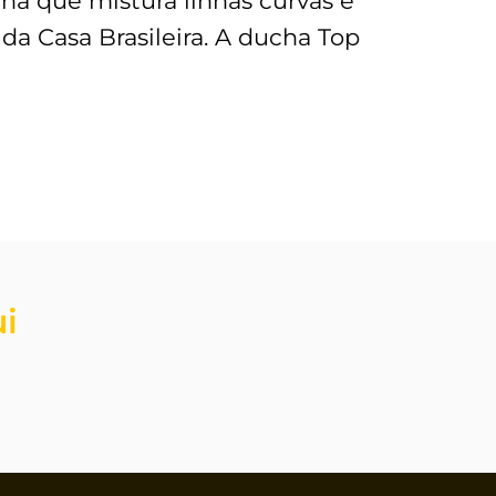
ha que mistura linhas curvas e
da Casa Brasileira. A ducha Top
ui