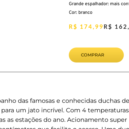
Grande espalhador: mais con
Cor: branco
R$
174,99
R$
162
COMPRAR
banho das famosas e conhecidas duchas d
 para um jato incrível. Com 4 temperatura
s as estações do ano. Acionamento super p