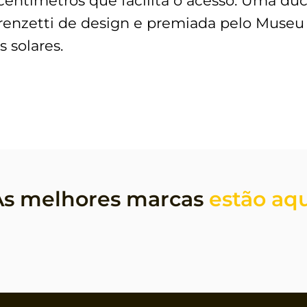
centímetros que facilita o acesso. Uma duc
orenzetti de design e premiada pelo Museu 
 solares.
As melhores marcas 
estão aq