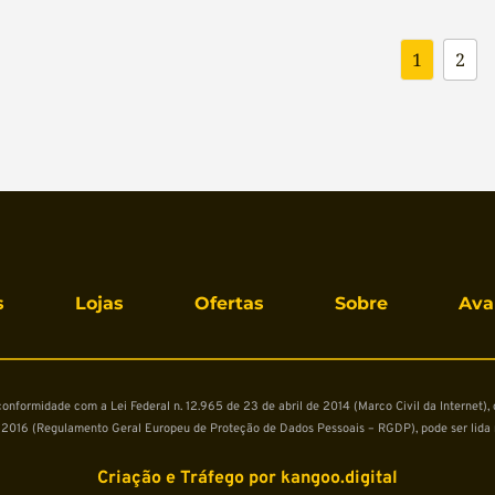
1
2
s
Lojas
Ofertas
Sobre
Ava
formidade com a Lei Federal n. 12.965 de 23 de abril de 2014 (Marco Civil da Internet), co
2016 (Regulamento Geral Europeu de Proteção de Dados Pessoais – RGDP), pode ser lida 
Criação e Tráfego por 
kangoo.digital