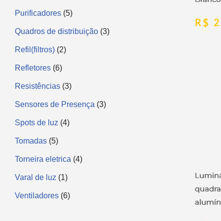
Purificadores
5
R$
2
Quadros de distribuição
3
Refil(filtros)
2
Refletores
6
Resistências
3
Sensores de Presença
3
Spots de luz
4
Tomadas
5
Torneira eletrica
4
Luminá
Varal de luz
1
quadr
Ventiladores
6
alumín