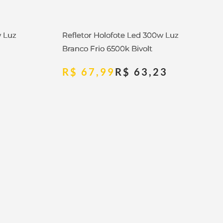
w Luz
Refletor Holofote Led 300w Luz
Branco Frio 6500k Bivolt
R$
67,99
R$
63,23