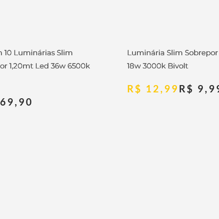
m 10 Luminárias Slim
Luminária Slim Sobrepo
or 1,20mt Led 36w 6500k
18w 3000k Bivolt
R$
12,99
R$
9,9
69,90