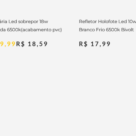
ria Led sobrepor 18w
Refletor Holofote Led 10
da 6500k(acabamento pvc)
Branco Frio 6500k Bivolt
9,99
R$
18,59
R$
17,99