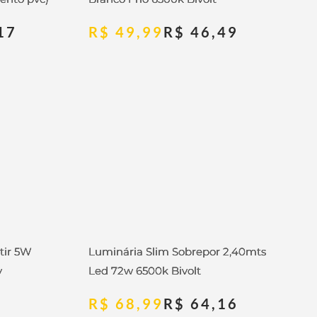
17
R$
49,99
R$
46,49
tir 5W
Luminária Slim Sobrepor 2,40mts
y
Led 72w 6500k Bivolt
R$
68,99
R$
64,16