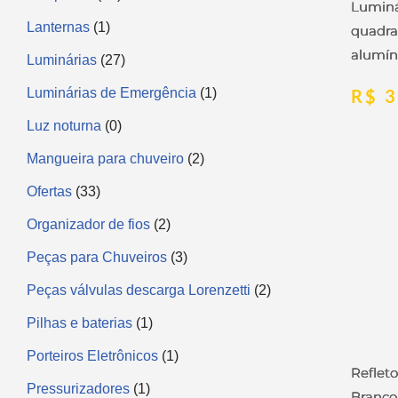
Luminá
Lanternas
1
quadr
alumín
Luminárias
27
R$
3
Luminárias de Emergência
1
Luz noturna
0
Mangueira para chuveiro
2
Ofertas
33
Organizador de fios
2
Peças para Chuveiros
3
Peças válvulas descarga Lorenzetti
2
Pilhas e baterias
1
Porteiros Eletrônicos
1
Reflet
Pressurizadores
1
Branco