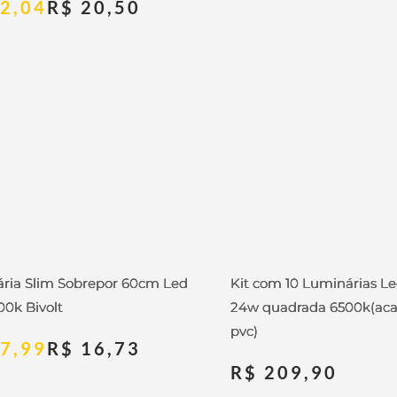
2,04
R$
20,50
ria Slim Sobrepor 60cm Led
Kit com 10 Luminárias L
00k Bivolt
24w quadrada 6500k(ac
pvc)
7,99
R$
16,73
R$
209,90