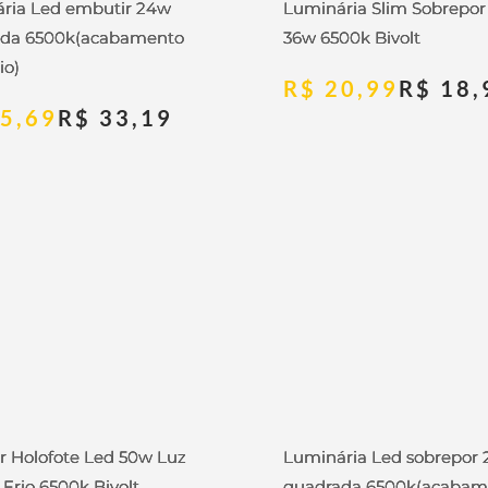
ria Led embutir 24w
Luminária Slim Sobrepor
ada 6500k(acabamento
36w 6500k Bivolt
io)
R$
20,99
R$
18,
5,69
R$
33,19
or Holofote Led 50w Luz
Luminária Led sobrepor
 Frio 6500k Bivolt
quadrada 6500k(acabam