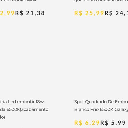
2,99
R$
21,38
R$
25,99
R$
24,
ria Led embutir 18w
Spot Quadrado De Embu
ada 6500k(acabamento
Branco Frio 6500K Galax
io)
R$
6,29
R$
5,99