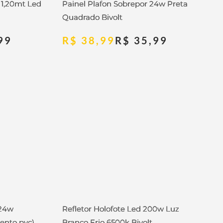
 1,20mt Led
Painel Plafon Sobrepor 24w Preta
Quadrado Bivolt
99
R$
38,99
R$
35,99
 24w
Refletor Holofote Led 200w Luz
ento pvc)
Branco Frio 6500k Bivolt