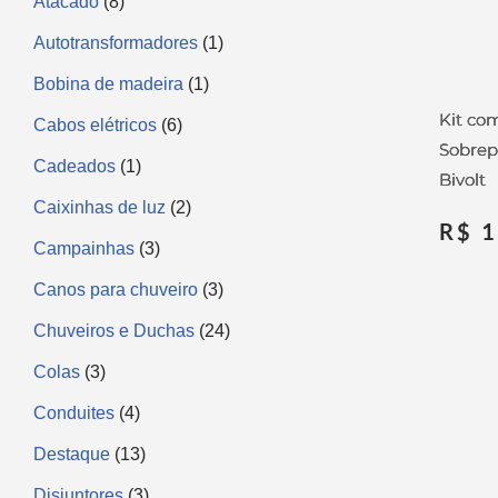
Atacado
8
Autotransformadores
1
Bobina de madeira
1
Kit co
Cabos elétricos
6
Sobrep
Cadeados
1
Bivolt
Caixinhas de luz
2
R$
1
Campainhas
3
Canos para chuveiro
3
Chuveiros e Duchas
24
Colas
3
Conduites
4
Destaque
13
Disjuntores
3